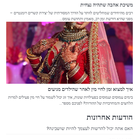
משיכת אהבה שתהיה נצחית
רבים מהיחידים שמחליטים לוותר על הדרך המסורתית של יצירת קשרים רומנטיים –
מפני שהיא דורשת זמן רב, מאמץ ותחושת עומס…
איך למצוא זמן לחיי מין לאחר שהילדים מגיעים
בימים עמוסים ועמוסים בפעילויות שונות, איך זוג יכול לשמור על חיי מין פעילים למרות
הלחצים והמחויבויות של ההורות? לפניכם מספר…
הודעות אחרונות
האם אתה יכול להרשות לעצמך להיות שושבינה?