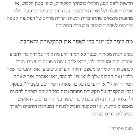
חדשות ליזום מגע, תרגילי משחקי תפקידים, שינוי סגנון הלבוש, או
אפילו הפעלה של אווירה רומנטית עם נרות ומוסיקה מרגיעה. חלק
מהזוגות מוצאים שהתחברות רגשית ויצירת מרחב של הפתעות קטנות
תורמים לשחרור המתח ולהגברת התשוקה.
מה לומר לבן זוגך כדי לשפר את התקשורת והאהבה
נשים רבות מכירות שגבר לא תמיד יודע מה לומר במדויק כדי להביע
אהבה, חום והערכה. לכן, כדאי לתת גישה פשוטה ומעשית. תוכל
לכתוב לו או לומר לו משפטי חיזוק והערכה, שיביעו את ההערכה שלך
כלפיו ואת ההבנה שלך למאמציו. לדוגמה, “אני אוהבת איך שאתה
תמיד דואג לי” או “הערכה על כך שאתה תמיד שם בשבילי”. בנוסף,
זכרי שהקפדה על תקשורת פתוחה וכנה בכל הזמנים תורמת להבנות
ולהצלחה בזוגיות. חשוב גם לזכור ששני בני הזוג צריכים להשקיע
מאמצים בקשר, ואי השקעה תוביל לבעיות במערכת היחסים ולצורך
בטיפולים זוגיים בעתיד.
עצה מהירה: