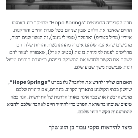
סרט הקומדיה הרומנטית “Hope Springs” מתמקד בזוג באמצע
החיים שאיבד את הלהט שבין שניהם בשל שגרת החיים והזדקנות.
איירין (מריל סטריפ) וארנולד (טומי לי ג’ונס), זוג הנשוי שנים רבות,
מרגישים שהאהבה שלהם איבדה מההתרגשות והחיות שלה. הם
מחליטים לפנות למומחית בזוגות (סטיב קארל), שאמורה לעזור להם
לשקם את הקשר ולחדש את התשוקה ביניהם, במסגרת תוכנית טיפול
זוגות שנמשכת משך שבוע שלם.
האם הם יצליחו לחדש את הלהבה? גלו בסרט “Hope Springs”,
שיושק בבתי הקולנוע בתאריך הקרוב. בינתיים, אם הזוגיות שלכם
מרגישה יבשה או שכבר אינה באותן הדרגות של התרגשות, הנה כמה
טיפים שנוסחו בהשראת הסרט כדי להחזיר חיים לאהבה שלכם ולהביא
להתרעננות בקשר הזוגי שלכם.
כיצד להיראות סקסי עבור בן הזוג שלך