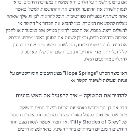
אם ברצונך לשמור על הלהט והאינטימיות במערכת היחסים, כדאי
לנסות לשדרג את ההופעה ולחדש את ההתרגשות. למשל, כאשר
אתה משתתף בפעילות ספורטיבית, תוכל להראות לבן זוג שלך שאתה
מצליח להשיג את המטרה, כמו להביא את הכדור אל הקופה או
להשלים ריצה. בנוסף, אל תהססי להזמין סטייק טוב במסעדה או להכין
ארוחה מרהיבה בבית, וכמובן לשנות את הסגנון באופן מפתיע ומרתק.
אם רוצה להוסיף טעם מיוחד, נסי לשחק במשחקי תפקידים בסגנון
קליל ובלי יותר מדי התחייבויות. בטוח שבן הזוג שלך לא יפסיק
להתלהב מהרגעים האלו.
ראו כיצד הסרט “Hope Springs” מציג היבטים הומוריסטיים על
זוגיות ופעולות לשיפור הקשר >>
להחזיר את התשוקה – איך להפעיל את האש בזוגיות
חבב את בן זוגך מחדש באמצעות הבעת רגשות חמים ותשוקה
מחודשת. אין צורך לפעול באורח קיצוני כמו בספרות המיניים הסגנון
של “Fifty Shades of Grey”, אך תמיד אפשר לנסות מעט יותר
חידושים רומנטיים ויצירתיים בחדר השינה. כדאי למצוא דרכים